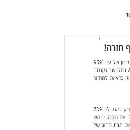
054-5785111
ר
זה אולי נראה רחוק מאוד, אך עד אוקטובר 2012  רוכשי דירה ראשונה היו יכולים לקבל מימון של עד 95% 
מהבנק באמצעות חברת ביטוח האשראי EMI שהוקמה ב- 1998 ע"י חברת הביטוח AIG ובהמשך נקנתה 
על ידי חברת הביטוח "הראל". אם אתם עדיין עם משכנתא ישנה מאז, כדאי לכם לבדוק כדאיות למחזור 
חברת EMI לא העניקה אשראי, אלא את הביטוח עבור הבנקים על תוספת המימון שהעניקו מעל ל- 70% 
הביטוח הבטיח שהבנק יקבל את כספו במידה והלקוח לא יוכל לעמוד בהחזר ההלוואה גם אם הבנק יממש 
את הנכס, כלומר במידה ולאחר מכירת הנכס עדיין יוותר חוב לבנק, חברת הביטוח תכסה את יתרת החוב של 