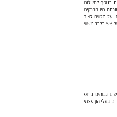
 חודשית בנוסף לתשלום 
 המשכנתא בעסקה (כ-100 ₪ בחודש על כל 450 אלף ₪ תוספת להלוואה), תמורתה היו הבנקים 
 יותר כמובן שהשיתו על הלווים לאור 
הסיכון שהרב. בדרך זו הצליחו זוגות צעירים רבים לרכוש דירה בישראל עם הון מינימאלי של 5% בלבד משווי 
רקע משבר הסאב-פריים בארה"ב ב- 2008 ומסיבות דומות למצב הדיור היום של ביקושים גבוהים ביחס 
להיצע הדיור. על כן, בניסיון לצנן את השוק חיפשו פתרונות להוציא משקיעים מהשוק או לווים בעלי הון עצמי 