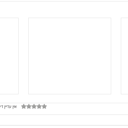
דירוג של 0 מתוך 5 כוכבים
אין עדיין די