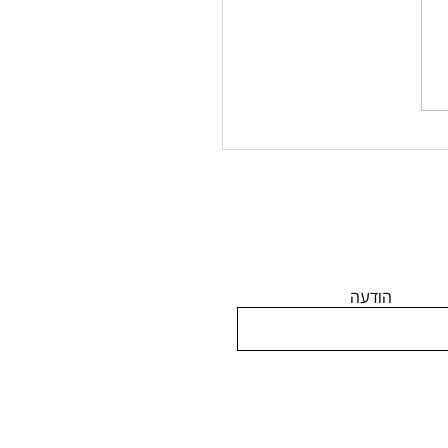
תזרים מזומנים זה שם
: באיזה שלב נכנסת
תא בעסקת נדל"ן?
הודעה