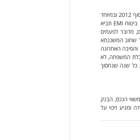
בהחלט כן, מכמה סיבות. הסיבה העיקרית היא שהריביות כיום נמוכות יותר מהתקופה של סוף 2012 ובמיוחד 
לכאלה ששילבו את המשכנתא יחד עם תוספת ביטוח EMI. בנוסף, במחזור משכנתא עם ביטוח EMI תביא 
 שמהוונות להיום, מדובר לפעמים 
בכמה אלפי שקלים, תלוי בגובה המשכנתא ובעיתוי הפירעון. מעבר לכך, באופן טבעי, סביר שחוב המשכנתא 
ירד ובמקביל שווי הנכס עלה משמעותית, כך שניתן לדרוש ריביות נמוכות יותר משמעותית. והסיבה האחרונה 
היא שאחת לכמה שנים טוב לבדוק את תשלומי המשכנתא שהנה ההלוואה העיקרית בכלכלת המשפחה, לא 
אחת נגלה שניתן לקצר שנים יקרות בהלוואה ולהיפטר מההתחייבות המעיקה מהר יותר. כל שנה שנחסוך 
לאחר סיום תהליך המחזור ובכפוף לשמאות המוכיחה כי המשכנתא מהווה פחות מ- 70% משווי הנכס, הבנק 
מעביר בקשה לביטול הפוליסה ותוך כ- 4 חודשים יישלח השיק המיוחל אל הלקוח, במידה ומגיע זיכוי על 