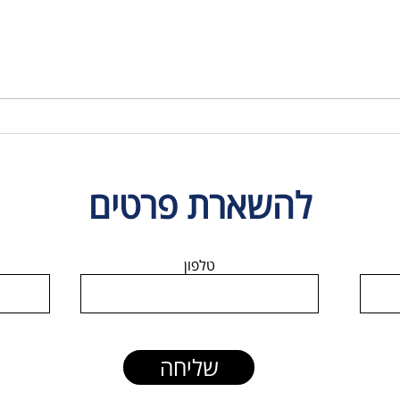
משכנתא מסובסדת מטעם
תכנון 
המדינה? וואלה?!
המשחק
המשכנ
להשארת פרטים
טלפון
שליחה