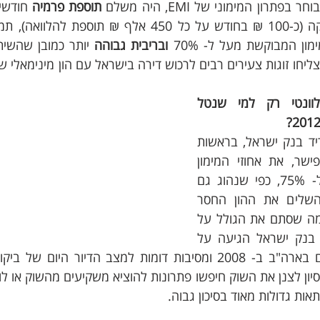
תרון המימוני של EMI, היה משלם
 תוספת פרמיה
ן המבוקשת מעל ל- 70% 
ובריבית גבוהה
למה הזיכוי הכספי רלוונטי רק למי שנטל 
מאז אוקטובר 2012 הוריד בנק ישראל, בראשות 
הנגיד לשעבר סטנלי פישר, את אחוזי המימון 
לרוכשי דירה ראשונה ל- 75%, כפי שנהוג גם 
כיום, מבלי אפשרות להשלים את ההון החסר 
באמצעות ביטוח EMI, מה שסתם את הגולל על 
פעילותה. ההגבלה של בנק ישראל הגיעה על 
ות גדולות מאוד בסיכון גבוה. 