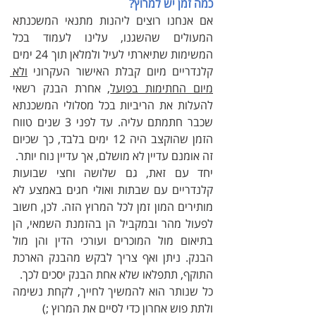
כמה זמן יש למרוץ?
אם אנחנו רוצים ליהנות מתנאי המשכנתא 
המעולים שהשגנו, עלינו לעמוד בכל 
המשימות שתיארתי לעיל ולמלאן תוך 24 ימים 
קלנדריים מיום קבלת האישור העקרוני 
ולא 
מיום החתימות בפועל
, אחרת הבנק רשאי 
להעלות את הריביות בכל מסלולי המשכנתא 
שכבר חתמתם עליה. עד לפני 3 שנים טווח 
הזמן שהוקצב היה 12 ימים בלבד, כך שכיום 
זה אומנם עדיין לא מושלם, אך עדיין נוח יותר.
יחד עם זאת, גם שלושה וחצי שבועות 
קלנדריים עם שבתות ואולי חגים באמצע לא 
מותירים המון זמן לכל המרוץ הזה. לכן, חשוב 
לפעול מהר ובמקביל הן בהזמנת השמאי, הן 
בתיאום מול המוכרים ועורכי הדין והן מול 
הבנק. ניתן ואף צריך לבקש מהבנק הארכת 
התוקף, תתפלאו שלא אחת הבנק יסכים לכך. 
כל שנותר הוא להמשיך לחייך, לקחת נשימה 
ולתת פוש אחרון כדי לסיים את המרוץ ;) 