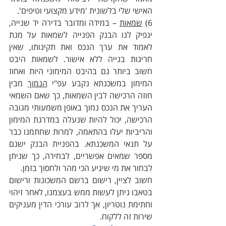
האישי שלי בלשונית 'מידע מקצועי וטיפים'.
6) 
שמאות
 – במידה ומדובר בדירה יד שנייה, 
ינפיק לנו הבנק הפנייה לשמאות על מנת 
לאמוד את ערך הנכס ואת תקינותו, שאין 
חריגות בנייה ללא אישור. לשמאות היבט 
חשוב ביותר גם בהיבט המימוני היות ואחוז 
המימון במשכנתא נקבע עפ"י 
הנמוך
 מבין 
חוזה הרכישה לבין השמאות, כך שאם השמאי 
העריך את הנכס נמוך באופן משמעותי מגובה 
הרכישה, יכול להיות שנעלה במדרגת המימון 
והריביות יעלו בהתאמה, למרות שחתמנו כבר 
על תנאי המשכנתא. בהפניית הבנק ישנם 
מספר שמאים אפשריים, לבחירה, כך שניתן 
לבחור את מי שיגיע הכי מהר ולחסוך בזמן.
חשוב לציין, רישום ברשם המשכונות ורישום 
בטאבו ניתן לעשות ממש בעצמנו, לאחר זיהוי 
וחתימת נוטריון, אך לרוב עורכי הדין מעניקים 
שירות זה ללקוח.